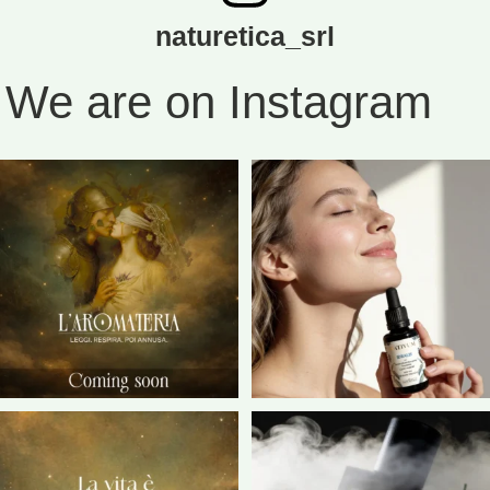
naturetica_srl
We are on Instagram
“C`è un momento in cui il mondo
IDRALIS, della nostra nuova linea
sembra trattenere
...
NATIVUM, è un
...
15
0
21
0
L`Aromateria - Leggi.Respira.Poi
Ci sono istanti che non hanno bisogno
annusa.
di essere
...
...
23
0