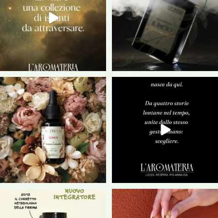
26
0
Vi presentiamo NATIVUM la nostra
COMING SOON
nuova Linea di
...
Grosse novità in arrivo,
...
40
3
41
2
Prendersi cura della circolazione è
Prendersi cura della pelle non
fondamentale
...
significa
...