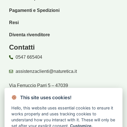
Pagamenti e Spedizioni
Resi
Diventa rivenditore
Contatti
0547 665404
assistenzaclienti@naturetica.it
Via Ferruccio Parri 5 – 47039
Savignano sul Rubicone (FC)
This site uses cookies!
Hello, this website uses essential cookies to ensure it
Rivenditori
works properly and uses tracking cookies to
understand how you interact with it. These will only be
set after your explicit consent.
Customize.
Sei rivenditore?
Accedi