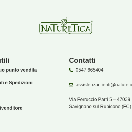
tili
Contatti
tuo punto vendita
0547 665404
i e Spedizioni
assistenzaclienti@naturetic
Via Ferruccio Parri 5 – 47039
Savignano sul Rubicone (FC)
ivenditore