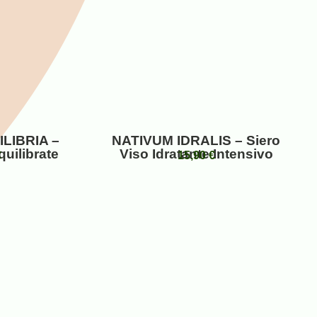
LIBRIA –
NATIVUM IDRALIS – Siero
quilibrate
Viso Idratante Intensivo
€
15,90
€