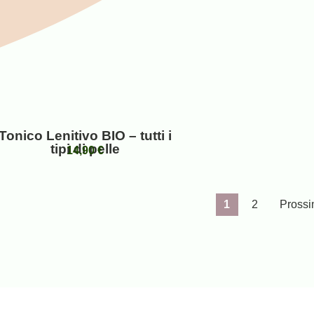
Tonico Lenitivo BIO – tutti i
tipi di pelle
14,90
€
1
2
Prossi