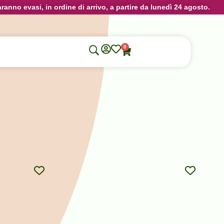
aranno evasi, in ordine di arrivo, a partire da lunedì 24 agosto.
0