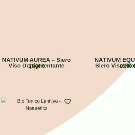
NATIVUM AUREA – Siero
NATIVUM EQUI
Viso Depigmentante
Siero Viso Rie
15,90
€
15,90