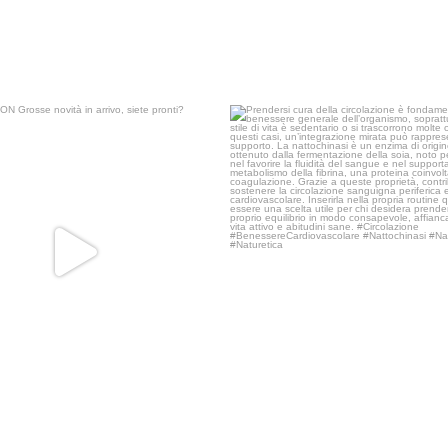
COMING SOON
Prendersi cura della circolazione è f
Grosse novità in arrivo,
...
19
0
41
2