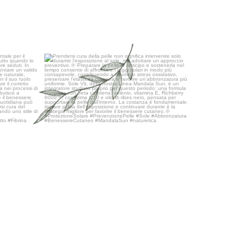
ondamentale
...
Prendersi cura della pelle non significa
...
24
0