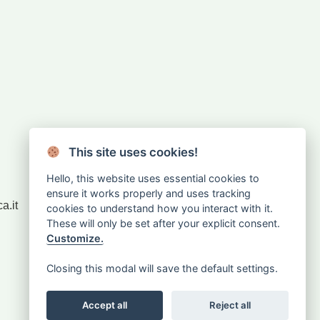
Rivenditori
This site uses cookies!
Sei rivenditore?
Accedi
Hello, this website uses essential cookies to
ensure it works properly and uses tracking
a.it
cookies to understand how you interact with it.
CHIEDI IL RESO
These will only be set after your explicit consent.
Customize.
Closing this modal will save the default settings.
Accept all
Reject all