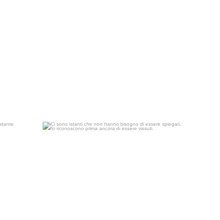
 annusa.
Ci sono istanti che non hanno bisogno di essere
...
23
0