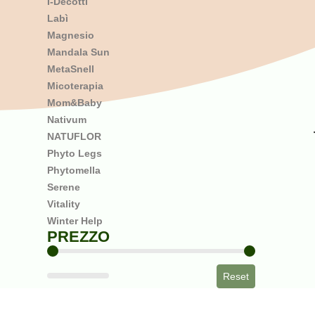
I-Decotti
Vie Urinarie
Labì
Vista e Pelle
Magnesio
Vitamine e Sali Minerali
Mandala Sun
MetaSnell
Micoterapia
Mom&Baby
Nativum
NATUFLOR
Phyto Legs
Phytomella
Serene
Vitality
Winter Help
PREZZO
Filtro Prezzo
Reset