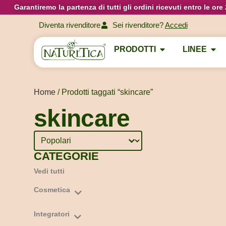
Garantiremo la partenza di tutti gli ordini ricevuti entro le or
Diventa rivenditore
Sei rivenditore?
Accedi
PRODOTTI
LINEE
Home
/ Prodotti taggati “skincare”
skincare
Sort content
Ordinamento Prodotti
CATEGORIE
Vedi tutti
Cosmetica
Capelli
Integratori
Corpo