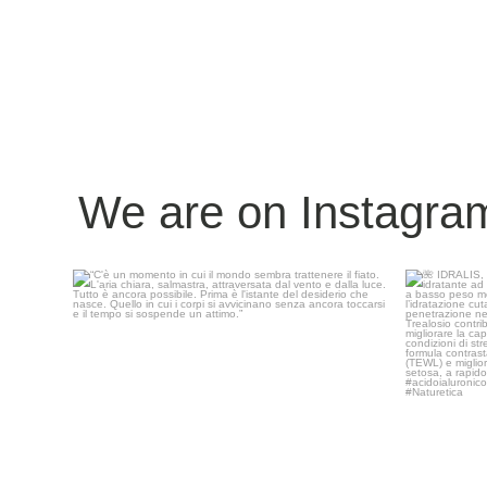
We are on Instagra
“C`è un momento in cui il mondo sembra trattenere
...
IDRALIS, de
15
0