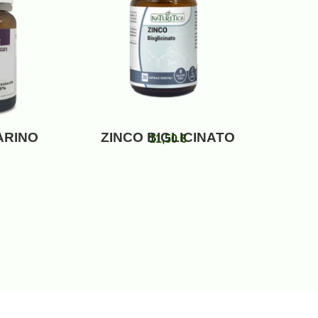
ARINO
ZINCO BIGLICINATO
11,50
€