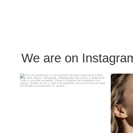
We are on Instagra
“C`è un momento in cui il mondo sembra trattenere
...
IDRALIS, de
15
0