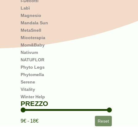
I-Decotti
Vie Urinarie
Labì
Vista e Pelle
Magnesio
Vitamine e Sali Minerali
Mandala Sun
MetaSnell
Micoterapia
Mom&Baby
Nativum
NATUFLOR
Phyto Legs
Phytomella
Serene
Vitality
Winter Help
PREZZO
Filtro Prezzo
9€ - 18€
Reset