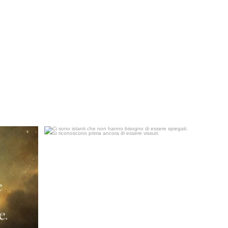
 annusa.
Ci sono istanti che non hanno bisogno di essere
...
23
0