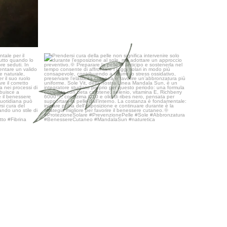
ondamentale
...
Prendersi cura della pelle non significa
...
24
0