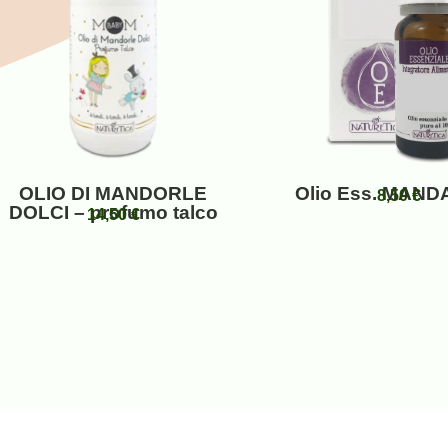
OLIO DI MANDORLE
Olio Ess. MAND
8,50
€
DOLCI – profumo talco
14,50
€