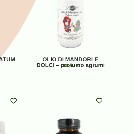
CATUM
OLIO DI MANDORLE
DOLCI – profumo agrumi
14,50
€