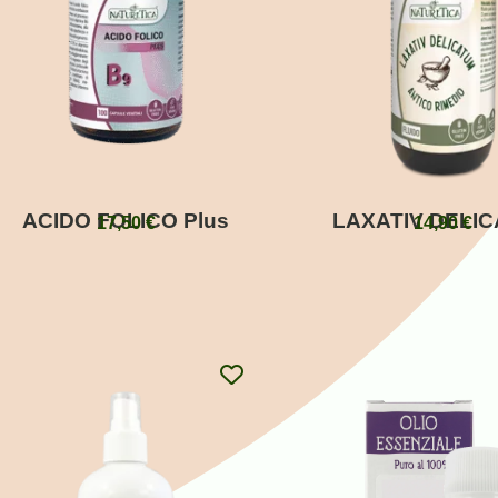
ACIDO FOLICO Plus
LAXATIV DELI
17,50
€
14,90
€