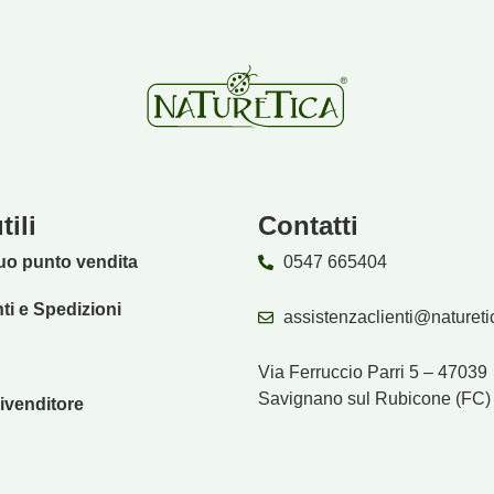
tili
Contatti
tuo punto vendita
0547 665404
i e Spedizioni
assistenzaclienti@naturetic
Via Ferruccio Parri 5 – 47039
Savignano sul Rubicone (FC)
ivenditore