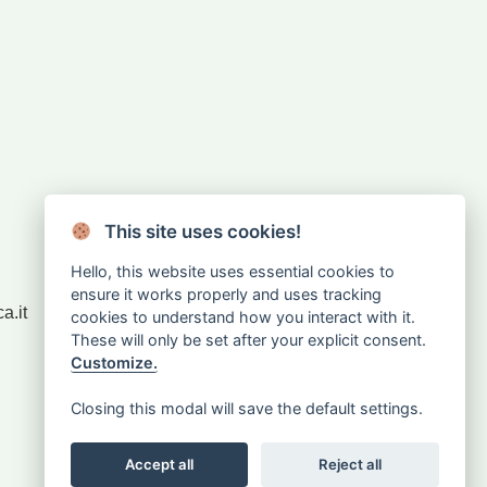
Rivenditori
This site uses cookies!
Sei rivenditore?
Accedi
Hello, this website uses essential cookies to
ensure it works properly and uses tracking
a.it
cookies to understand how you interact with it.
CHIEDI IL RESO
These will only be set after your explicit consent.
Customize.
Closing this modal will save the default settings.
Accept all
Reject all