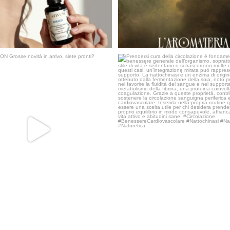
COMING SOON
Prendersi cura della circolazione è f
Grosse novità in arrivo,
...
19
0
41
2