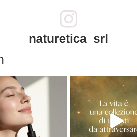
naturetica_srl
m
lla nostra nuova linea NATIVUM, è un
...
L`Aromateria - Leggi.Respira.Poi
...
21
0
26
0