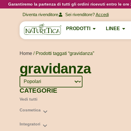
Garantiremo la partenza di tutti gli ordini ricevuti entro le or
Diventa rivenditore
Sei rivenditore?
Accedi
PRODOTTI
LINEE
Home
/ Prodotti taggati “gravidanza”
gravidanza
Sort content
Ordinamento Prodotti
CATEGORIE
Vedi tutti
Cosmetica
Capelli
Integratori
Corpo