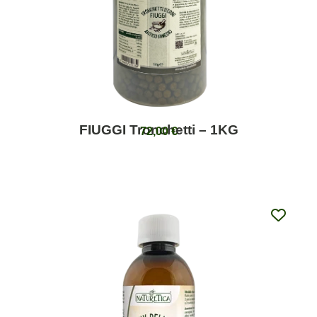
FIUGGI Tronchetti – 1KG
72,00
€