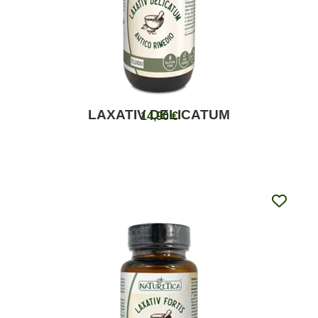
LAXATIV DELICATUM
14,90
€