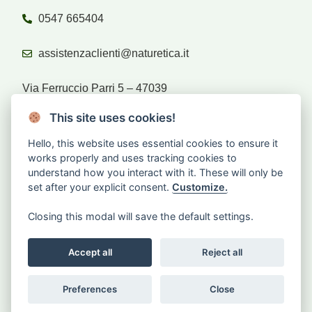
0547 665404
assistenzaclienti@naturetica.it
Via Ferruccio Parri 5 – 47039
Savignano sul Rubicone (FC)
This site uses cookies!
Hello, this website uses essential cookies to ensure it
Rivenditori
works properly and uses tracking cookies to
understand how you interact with it. These will only be
set after your explicit consent.
Customize.
Sei rivenditore?
Accedi
Closing this modal will save the default settings.
CHIEDI IL RESO
Accept all
Reject all
Preferences
Close
© Naturetica |
Preferenze Cookies
|
Privacy
| P.iva 04591690401 SDI:
P62QHVQ | Credits
SimpleNetworks