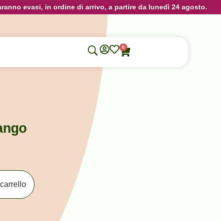
aranno evasi, in ordine di arrivo, a partire da lunedì 24 agosto.
0
ango
carrello