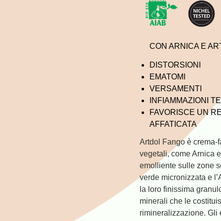
CON ARNICA E ART
DISTORSIONI
EMATOMI
VERSAMENTI
INFIAMMAZIONI T
FAVORISCE UN R
AFFATICATA
Artdol Fango
è crema-fa
vegetali, come Arnica e
emolliente sulle zone s
verde micronizzata e l
la loro finissima granul
minerali che le costitu
rimineralizzazione. Gli