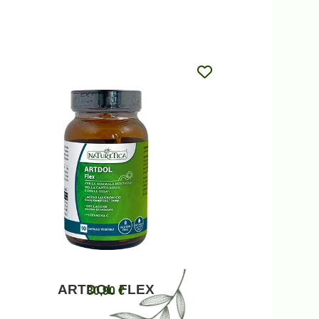
ARTDOL FLEX
30,90
€