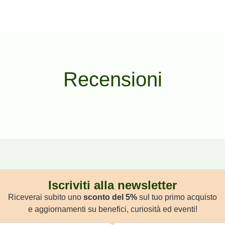
Recensioni
Iscriviti alla newsletter
Riceverai subito uno
sconto del 5%
sul tuo primo acquisto
e aggiornamenti su benefici, curiosità ed eventi!