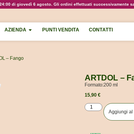
e 24:00 di giovedì 6 agosto. Gli ordini effettuati successivamente s
AZIENDA
PUNTI VENDITA
CONTATTI
OL – Fango
ARTDOL – F
Formato:
200 ml
15,90
€
Aggiungi al 