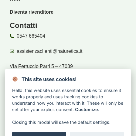
Diventa rivenditore
Contatti
0547 665404
assistenzaclienti@naturetica.it
Via Ferruccio Parri 5 – 47039
Savignano sul Rubicone (FC)
This site uses cookies!
Hello, this website uses essential cookies to ensure it
Rivenditori
works properly and uses tracking cookies to
understand how you interact with it. These will only be
set after your explicit consent.
Customize.
Sei rivenditore?
Accedi
Closing this modal will save the default settings.
CHIEDI IL RESO