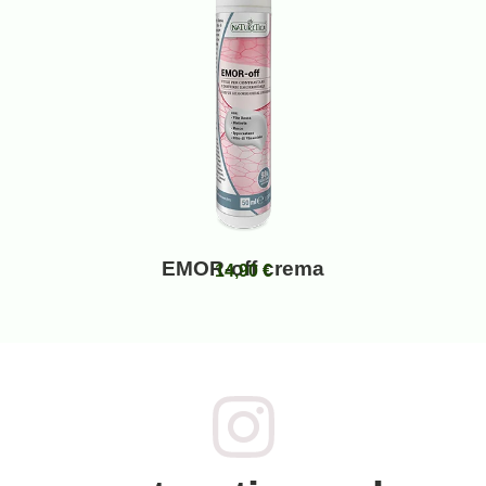
EMOR-off crema
14,90
€