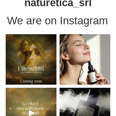
naturetica_srl
We are on Instagram
“C`è un momento in cui il mondo
IDRALIS, della nostra nuova
sembra trattenere
...
linea NATIVUM, è un
...
15
0
21
0
L`Aromateria - Leggi.Respira.Poi
Ci sono istanti che non hanno
annusa.
bisogno di essere
...
...
23
0
26
0