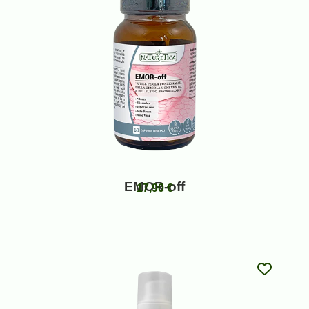
EMOR-off
17,90
€