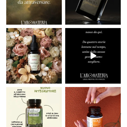
Vi presentiamo NATIVUM la nostra
COMING SOON
nuova Linea di
...
Grosse novità in arrivo,
...
40
3
41
2
Prendersi cura della circolazione è
Prendersi cura della pelle non
fondamentale
...
significa
...
19
0
24
0