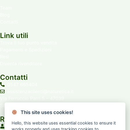
Team
Blog
Contatti
Link utili
Trova il tuo punto vendita
Pagamenti e Spedizioni
Resi
Diventa rivenditore
Contatti
0547 665404
assistenzaclienti@naturetica.it
Via Ferruccio Parri 5 – 47039
Savignano sul Rubicone (FC)
This site uses cookies!
Rivenditori
Hello, this website uses essential cookies to ensure it
Sei rivenditore?
Accedi
works properly and uses tracking cookies to