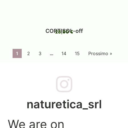
CORTISOL-off
28,90
€
1
2
3
…
14
15
Prossimo »
naturetica_srl
We are on