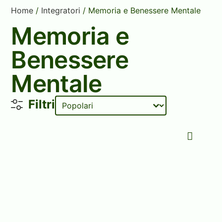
Home
/
Integratori
/ Memoria e Benessere Mentale
Memoria e
Benessere
Mentale
Sort content
Ordinamento Prodotti
Filtri