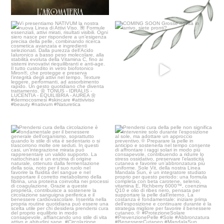
Vi presentiamo NATIVUM la nostra
COMING SOON
nuova Linea di
...
Grosse novità in arrivo,
...
40
3
41
2
Prendersi cura della circolazione è
Prendersi cura della pelle non
fondamentale
...
significa
...
19
0
24
0