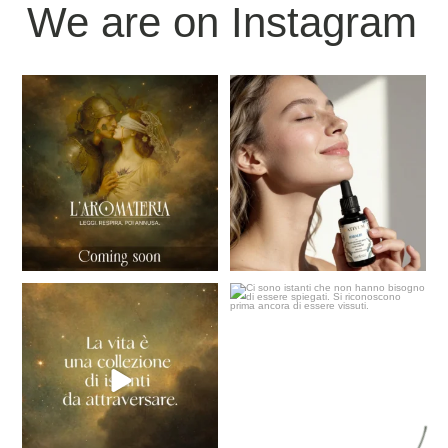
We are on Instagram
“C`è un momento in cui il mondo
IDRALIS, della nostra nuova
sembra trattenere
...
linea NATIVUM, è un
...
15
0
21
0
L`Aromateria - Leggi.Respira.Poi
Ci sono istanti che non hanno
annusa.
bisogno di essere
...
...
23
0
26
0