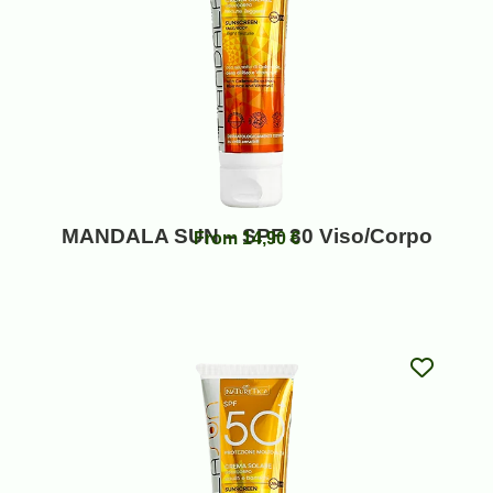
MANDALA SUN – SPF 30 Viso/Corpo
From
14,90
€