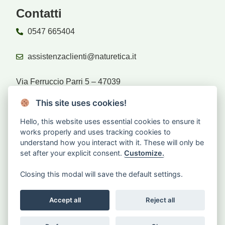
Contatti
0547 665404
assistenzaclienti@naturetica.it
Via Ferruccio Parri 5 – 47039
Savignano sul Rubicone (FC)
This site uses cookies!
Hello, this website uses essential cookies to ensure it
Rivenditori
works properly and uses tracking cookies to
understand how you interact with it. These will only be
set after your explicit consent.
Customize.
Sei rivenditore?
Accedi
Closing this modal will save the default settings.
CHIEDI IL RESO
Accept all
Reject all