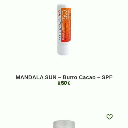
MANDALA SUN – Burro Cacao – SPF
50
9,50
€