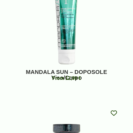
MANDALA SUN – DOPOSOLE
Viso/Corpo
From
12,90
€