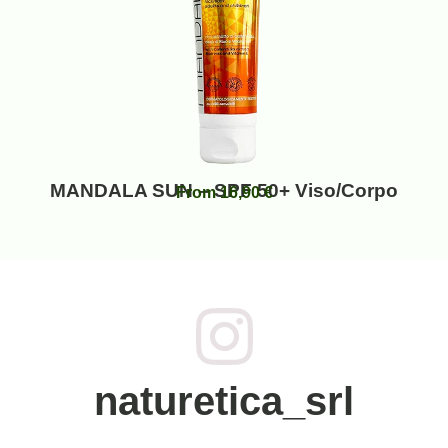
MANDALA SUN – SPF 50+ Viso/Corpo
From
16,90
€
naturetica_srl