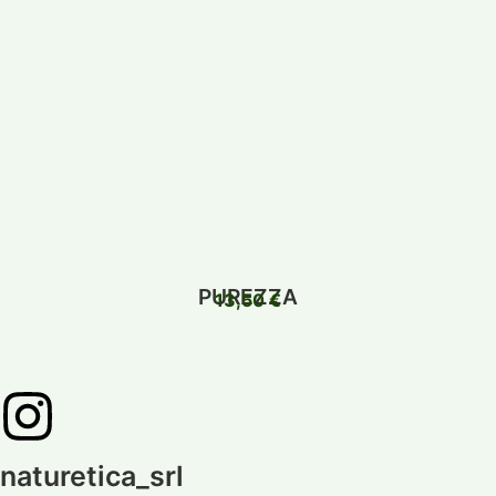
PUREZZA
13,50
€
naturetica_srl