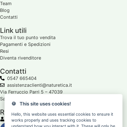
Team
Blog
Contatti
Link utili
Trova il tuo punto vendita
Pagamenti e Spedizioni
Resi
Diventa rivenditore
Contatti
0547 665404
assistenzaclienti@naturetica.it
Via Ferruccio Parri 5 – 47039
Savignano sul Rubicone (FC)
🍪 This site uses cookies!
Rivenditori
Hello, this website uses essential cookies to ensure it
Sei rivenditore?
Accedi
works properly and uses tracking cookies to
understand how you interact with it. These will only be