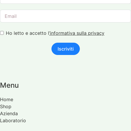
#Circolazione
#ProtezioneSolare #PrevenzionePelle
40
3
#BenessereCardiovascolare
#Sole #Abbronzatura
#Nattochinasi #Natto #Fibrina
#BenessereCutaneo #MandalaSun
#Naturetica
#naturetica
19
0
24
0
Ho letto e accetto l
’
informativa sulla privacy
Iscriviti
Menu
Home
Shop
Azienda
Laboratorio