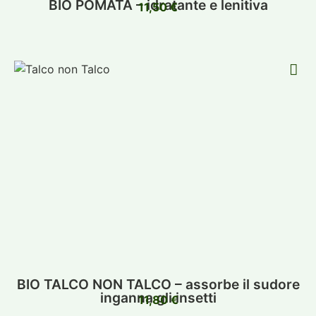
BIO POMATA – idratante e lenitiva
11,50
€
BIO TALCO NON TALCO – assorbe il sudore
inganna gli insetti
11,80
€